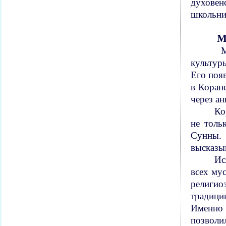
духовен
школьни
М
Мо
культур
Его поя
в Коран
через а
Ко
не толь
Сунны.
высказыв
Ис
всех му
религио
традици
Именно 
позволи