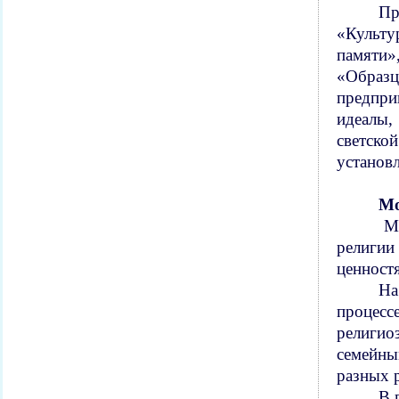
Пр
«Культу
памяти»
«Образ
предпри
идеалы,
светско
установ
Мо
Мо
религии
ценност
На
процесс
религио
семейны
разных 
В 