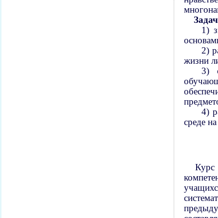
многонац
Зада
1) 
основам
2) 
жизни ли
3) 
обучающ
обеспеч
предмет
4)
р
среде на
Курс
компете
учащихс
система
предыд