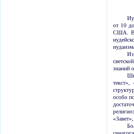
Иу
от 10 д
США. В 
иудейск
иудаизм
Из
светско
знаний 
Шк
текст»,
структу
особо п
достато
религио
«Завет»
Бо
синагог