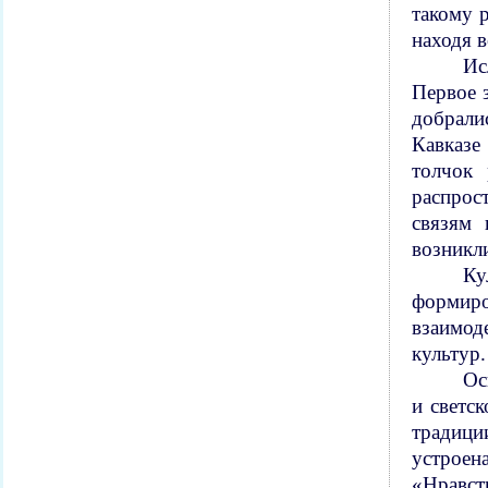
такому 
находя в
Ис
Первое 
добрали
Кавказе
толчок
распрос
связям 
возникли
Ку
формиро
взаимод
культур.
Ос
и светс
традици
устроен
«Нравст