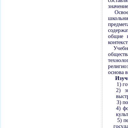
составл
значени
Осво
школьни
предмет
содержат
общие п
контекс
Учебн
обществ
техноло
религио
основа 
Изуч
1)
го
2)
з
выст
3)
по
4)
ф
куль
5)
п
госуд