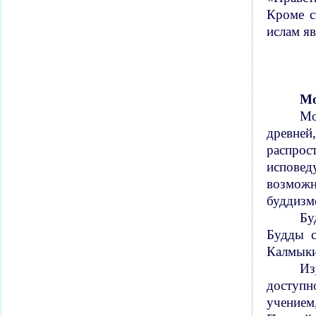
Кроме с
ислам я
Мо
Мо
древней
распрос
исповед
возможн
буддизм
Бу
Будды с
Калмыки
Из
доступн
учением