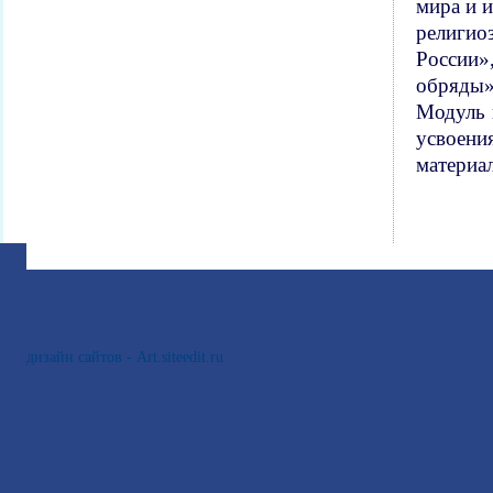
мира и 
религио
России»
обряды»
Модуль 
усвоени
материал
дизайн сайтов - Art.siteedit.ru