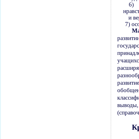
6
нравс
и в
7)
ос
Ма
развити
государ
принадл
учащих
расширя
разнооб
развити
обобщен
классиф
выводы
(справоч
К