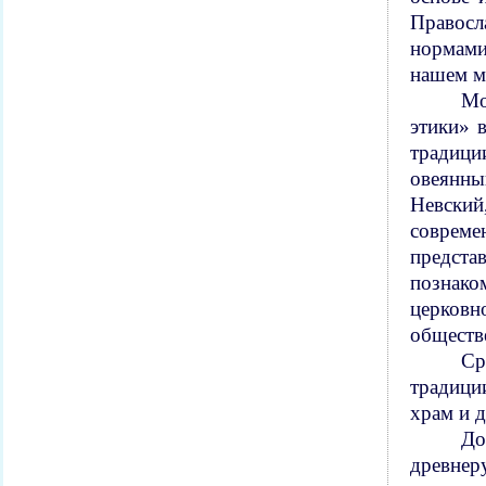
Правосл
нормами
нашем м
Мо
этики» 
традици
овеянны
Невский
совреме
предста
познако
церковно
обществ
Ср
традици
храм и 
До
древнер