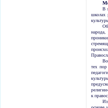
Мо
В 
школах 
культуры
Об
народа,
проникн
стремящ
происхо
Правосл
Во
тех пор
педагог
культу
предусм
религии
к правос
Из
основе 