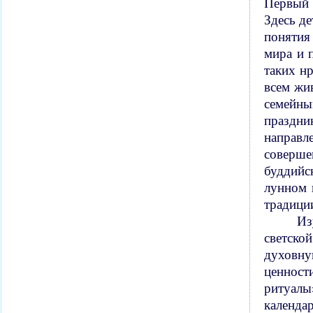
Первый 
Здесь д
понятия
мира и 
таких нр
всем жи
семейны
праздни
направл
соверше
буддийс
лунном 
традици
Из
светско
духовну
ценност
ритуалы
календар