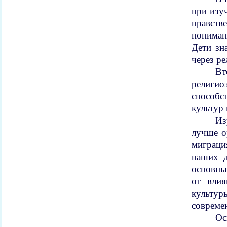
при изуч
нравств
пониман
Дети зн
через ре
Вт
религи
способс
культур
Из
лучше о
миграци
наших д
основны
от влия
культу
совреме
Ос