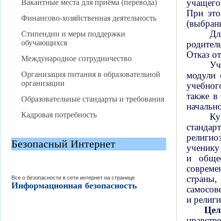
учащего
Вакантные места для приёма (перевода)
При это
Финансово-хозяйственная деятельность
(выбран
Дл
Стипендии и меры поддержки
обучающихся
родител
Отказ от
Международное сотрудничество
Уч
Организация питания в образовательной
модули 
организации
учебног
также в
Образовательные стандарты и требования
начальн
Кадровая потребность
Ку
станда
религио
Безопасный Интернет
ученику
и общес
совреме
страны,
Все о безопасности в сети интернет на странице
Информационная безопасность
самосов
и религи
Це
нравст