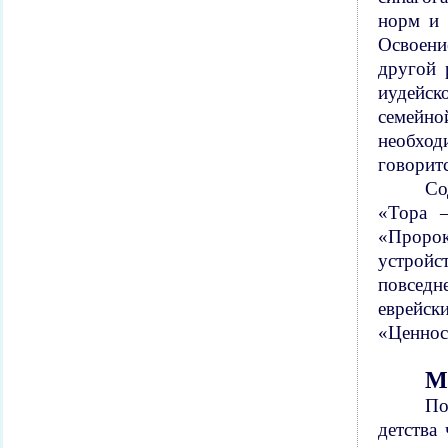
норм и 
Освоени
другой 
иудейск
семейно
необход
говоритс
Со
«Тора —
«Пророк
устройс
повседн
еврейск
«Ценнос
М
По
детства