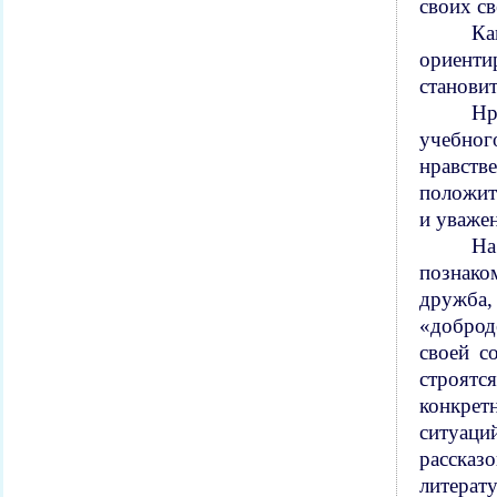
своих св
Ка
ориенти
станови
Нр
учебног
нравств
положит
и уважен
На
познако
дружба,
«доброд
своей с
строятс
конкрет
ситуаци
рассказ
литерат