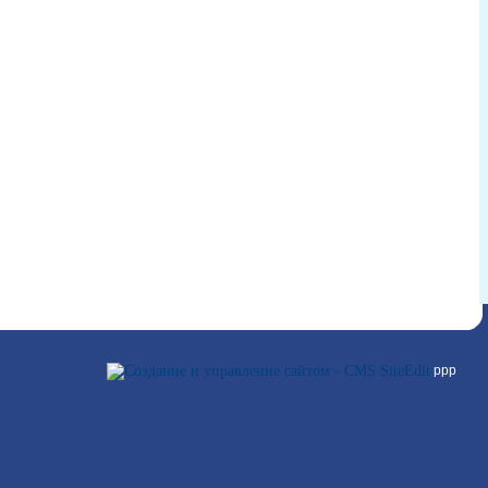
ллл
ррр