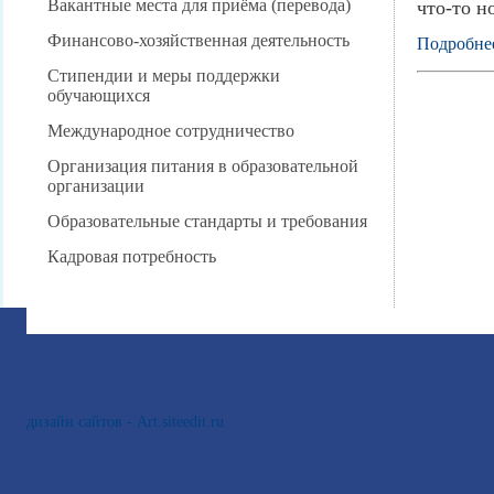
Вакантные места для приёма (перевода)
что-то н
Финансово-хозяйственная деятельность
Подробне
Стипендии и меры поддержки
обучающихся
Международное сотрудничество
Организация питания в образовательной
организации
Образовательные стандарты и требования
Кадровая потребность
дизайн сайтов - Art.siteedit.ru