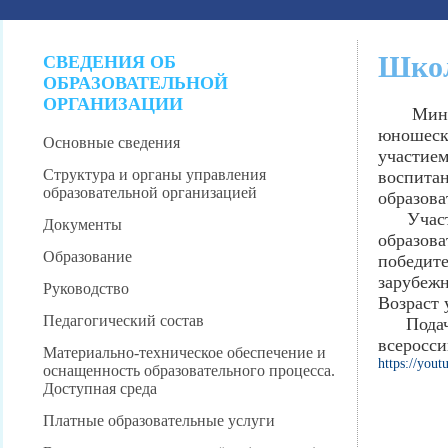
Школ
СВЕДЕНИЯ ОБ
ОБРАЗОВАТЕЛЬНОЙ
ОРГАНИЗАЦИИ
Министе
юношеск
Основные сведения
участием
Структура и органы управления
воспита
образовательной организацией
образов
Участни
Документы
образова
Образование
победит
зарубеж
Руководство
Возраст 
Педагогический состав
Пода
всеросси
Материально-техническое обеспечение и
https://you
оснащенность образовательного процесса.
Доступная среда
Платные образовательные услуги