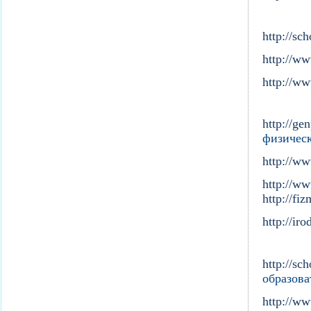
http://sch
http://ww
http://ww
http://ge
физическ
http://ww
http://ww
http://fiz
http://ir
http://sc
образова
http://ww