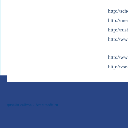
http://sch
http://me
http://ru
http://ww
http://w
http://vse
дизайн сайтов - Art.siteedit.ru