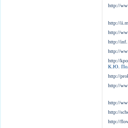
http://w
http://ii.
http://w
http://in
http://ww
http://kp
К.Ю. По
http://pr
http://ww
http://ww
http://sc
http://fl