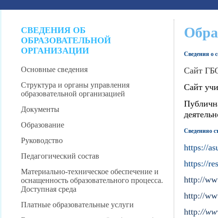
Обра
СВЕДЕНИЯ ОБ
ОБРАЗОВАТЕЛЬНОЙ
ОРГАНИЗАЦИИ
Сведения о 
Основные сведения
Сайт ГБ
Структура и органы управления
Сайт учи
образовательной организацией
Публична
Документы
деятельн
Образование
Сведенияо с
Руководство
https://as
Педагогический состав
https://re
Материально-техническое обеспечение и
http://
www
оснащенность образовательного процесса.
Доступная среда
http://ww
Платные образовательные услуги
http
://ww