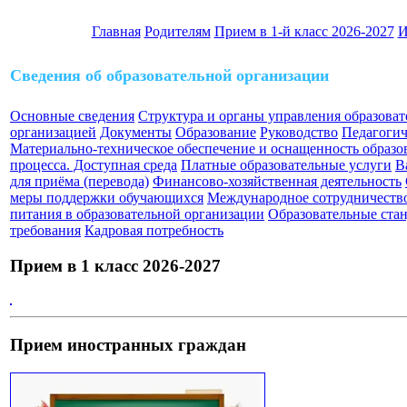
Главная
Родителям
Прием в 1-й класс 2026-2027
И
Сведения об образовательной организации
Основные сведения
Структура и органы управления образова
организацией
Документы
Образование
Руководство
Педагогич
Материально-техническое обеспечение и оснащенность образо
процесса. Доступная среда
Платные образовательные услуги
В
для приёма (перевода)
Финансово-хозяйственная деятельность
меры поддержки обучающихся
Международное сотрудничеств
питания в образовательной организации
Образовательные ста
требования
Кадровая потребность
Прием в 1 класс 2026-2027
Прием иностранных граждан